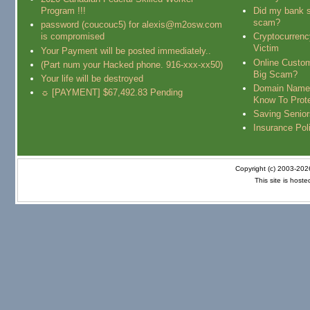
Program !!!
Did my bank s
scam?
password (coucouc5) for alexis@m2osw.com
is compromised
Cryptocurren
Victim
Your Payment will be posted immediately..
Online Custo
(Part num your Hacked phone. 916-xxx-xx50)
Big Scam?
Your life will be destroyed
Domain Name
☼ [PAYMENT] $67,492.83 Pending
Know To Prot
Saving Senio
Insurance Pol
Copyright (c) 2003-20
This site is host