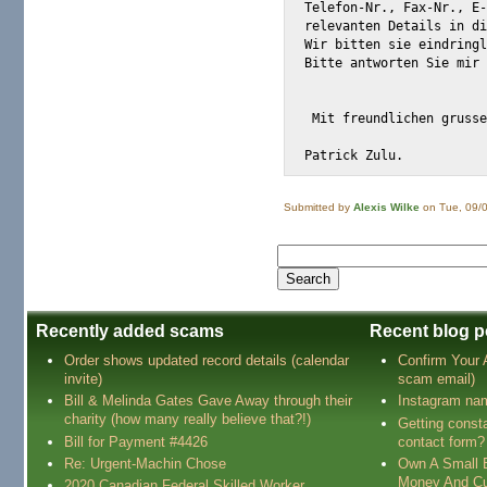
Telefon-Nr., Fax-Nr., E-
relevanten Details in di
Wir bitten sie eindringl
Bitte antworten Sie mir 
 Mit freundlichen grusse
Submitted by
Alexis Wilke
on Tue, 09/0
Recently added scams
Recent blog p
Order shows updated record details (calendar
Confirm Your
invite)
scam email)
Bill & Melinda Gates Gave Away through their
Instagram na
charity (how many really believe that?!)
Getting const
Bill for Payment #4426
contact form?
Re: Urgent-Machin Chose
Own A Small 
Money And Cu
2020 Canadian Federal Skilled Worker