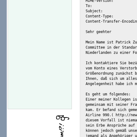
MIME-Version:			1.0

To:				"Dringend" <alexis@m2osw.com>

Subject:			Dringend.

Content-Type:			text/plain; charset="us-ascii"

Content-Transfer-Encoding:	7b
Sehr geehter 

Mein Name ist Patrick Zu
Committee in der Standar
Niederlanden zu einer Fo
Ich kontaktiere Sie bezü
vom Konto eines Verstorb
Größenordnung zunächst b
Ihnen, daß sich um alles
Angelegenheit habe ich m
Es geht um folgendes:

Einer meiner Kollegen is
gemeinsam mit seiner Fra
kam. Er befand sich geme
Airline 990.( http://new
diesem Vorfall ist niema
sein Erbe Ansprüche auf 
können jedoch gemäß unse
jemand als Angehöriger u