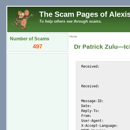
The Scam Pages of Alexis
To help others see through scams.
Home
Number of Scams
497
Dr Patrick Zulu—I
Received:			from snap.turnwatcher.com

				by substitute with [XMail 1.22 E
				id <S5DCF> for <@mail.m2osw.com:alexis@h
				from <patrickzulu02@netscape.net>; Sun, 2 Apr 20
Received:			from netscape.net (unknown [211.112.213.130])

				by snap.turnwatcher.com (Postfix) with SMTP
				for <alexis@m2osw.com>; Sun,  2 Apr 2006 13:1
Message-ID:			<86B2C904.FD2E110@netscape.net>

Date:				Mon, 03 Apr 2006 02:01:56 +0500

Reply-To:			"Dr. Patrick Zulu" <patrickzulu02@netscape.net>

From:				"Dr. Patrick Zulu" <patrickzulu02@netscape.net>

User-Agent:			Mozilla/5.0 (X11; U; FreeBSD i386; en-US; rv:1.5) Gecko/20031020

X-Accept-Language:		en-us
